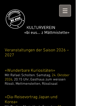
Veranstaltungen der Saison 2026 –
2027
«Wunderbare Kuriositäten»
Mit Rafael Scholten. Samstag,
24. Oktober
2026
, 20.15 Uhr, Gasthaus zum weissen
Rössli, Mettmenstetten, Rösslisaal
«
Dia-Reisevortrag Japan und
Korea
»