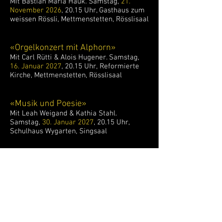
Mit Bastian Maria Hauk. Samstag,
21.
November 2026
, 20.15 Uhr, Gasthaus zum
weissen Rössli, Mettmenstetten, Rösslisaal
«Orgelkonzert mit Alphorn»
Mit Carl Rütti & Alois Hugener. Samstag,
16. Januar 2027
, 20.15 Uhr,
Reformierte
Kirche, Mettmenstetten, Rösslisaal
«
Musik und Poesie
»
Mit Leah Weigand & Kathia Stahl.
Samstag,
30. Januar 2027
, 20.15 Uhr,
Schulhaus Wygarten, Singsaal
«
Irische Musik
»
Mit der Jazz-Band "The Pint". Samstag,
13.
Februar 2027
, 20.15 Uhr, Gasthaus zum
weissen Rössli, Mettmenstetten,
Rösslisaal