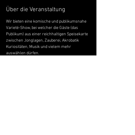
Über die Veranstaltung
Wir bieten eine komische und publikumsnahe 
Varieté-Show, bei welcher die Gäste (das 
Publikum) aus einer reichhaltigen Speisekarte 
zwischen Jonglagen, Zauberei, Akrobatik 
Kuriositäten, Musik und vielem mehr 
auswählen dürfen.
Nach den Bestellungen folgen die 
gewünschten Darbietungen, die schnell und 
pikant serviert werden...
Trotz der perfekten Organisation des Chef de 
service gescheSchulhausstrasse 15, 8932 
Mettmenstetten, Schweizhen vor, während 
und nach den Darbietungen immer wieder 
unvorhergesehene Zwischenfälle, die nicht 
zuletzt auf den neuen Küchengehilfen Oleg und 
das unberechenbare Publikum 
zurückzuführen sind.Eine Verbindung von 